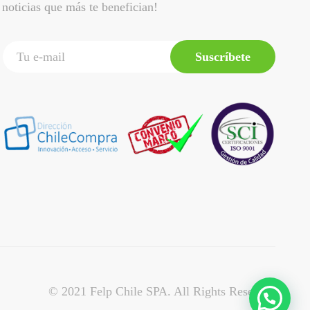
noticias que más te benefician!
Suscríbete
© 2021 Felp Chile SPA. All Rights Reserved