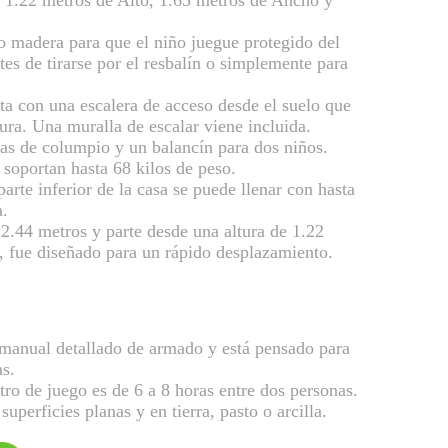
 1.22 metros de Alto, 1.63 metros de Ancho y
o madera para que el niño juegue protegido del
tes de tirarse por el resbalín o simplemente para
ta con una escalera de acceso desde el suelo que
tura. Una muralla de escalar viene incluida.
las de columpio y un balancín para dos niños.
soportan hasta 68 kilos de peso.
parte inferior de la casa se puede llenar con hasta
a.
 2.44 metros y parte desde una altura de 1.22
 fue diseñado para un rápido desplazamiento.
 manual detallado de armado y está pensado para
as.
ro de juego es de 6 a 8 horas entre dos personas.
perficies planas y en tierra, pasto o arcilla.