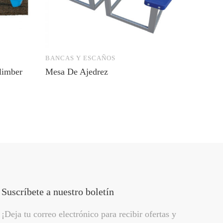
BANCAS Y ESCAÑOS
CASAS 
limber
Mesa De Ajedrez
Casa De
Suscríbete a nuestro boletín
¡Deja tu correo electrónico para recibir ofertas y