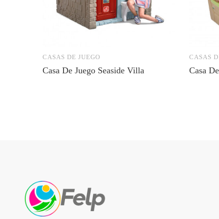
CASAS DE JUEGO
CASAS D
Casa De Juego Seaside Villa
Casa De