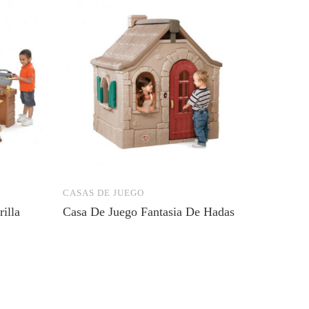
CASAS DE JUEGO
CASAS 
illa
Casa De Juego Fantasia De Hadas
Casa D
Rosado