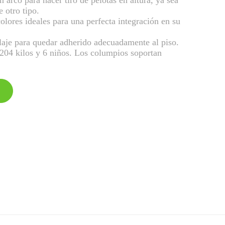
 arco para hacer tiro de pelotas en altura, ya sea
 otro tipo.
lores ideales para una perfecta integración en su
laje para quedar adherido adecuadamente al piso.
04 kilos y 6 niños. Los columpios soportan