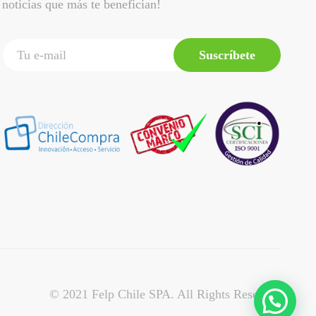
noticias que más te benefician!
Suscríbete
© 2021 Felp Chile SPA. All Rights Reserved